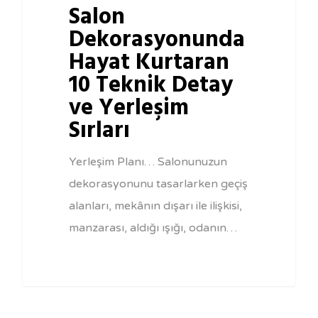
Salon
Dekorasyonunda
Hayat Kurtaran
10 Teknik Detay
ve Yerleşim
Sırları
Yerleşim Planı… Salonunuzun
dekorasyonunu tasarlarken geçiş
alanları, mekânın dışarı ile ilişkisi,
manzarası, aldığı ışığı, odanın…