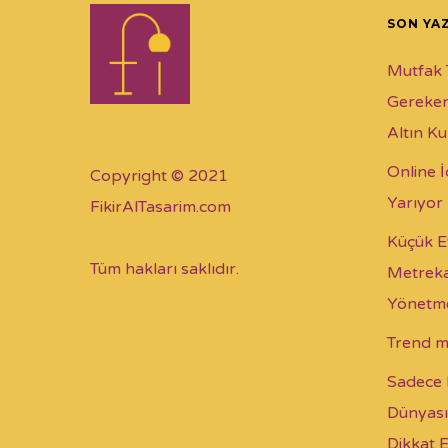
SON YA
Mutfak 
Gereken
Altın Ku
Online 
Copyright © 2021
Yarıyor
FikirAlTasarim.com
Küçük E
Tüm hakları saklıdır.
Metreka
Yönetme
Trend m
Sadece 
Dünyası
Dikkat 