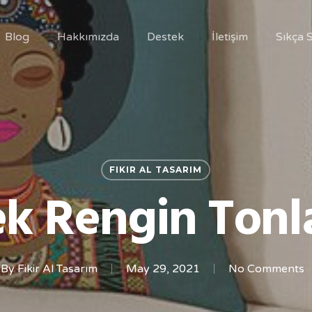
Blog
Hakkımızda
Destek
İletişim
Sıkça 
FIKIR AL TASARIM
k Rengin Tonl
By
Fikir Al Tasarım
May 29, 2021
No Comments