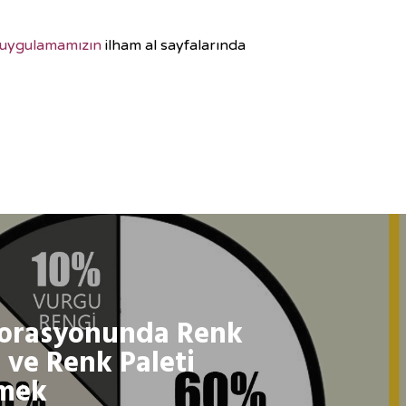
 uygulamamızın
ilham al sayfalarında
orasyonunda Renk
ve Renk Paleti
emek