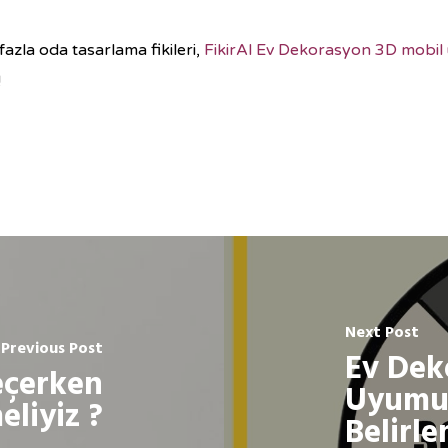
azla oda tasarlama fikileri,
FikirAl Ev Dekorasyon 3D mobil
!
Next Post
Previous Post
Ev Dek
eçerken
Uyumu 
eliyiz ?
Belirl